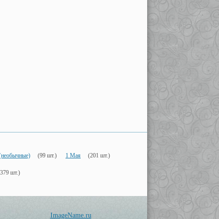
(необычные)
(99 шт.)
1 Мая
(201 шт.)
(379 шт.)
ImageName.ru