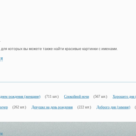
.
, для которых вы можете также найти красивые картинки с именами.
ия
 днем рождения (женщине)
(711 шт.)
Спокойной ночи
(567 шт.)
Хорошего дня 
вечер
(262 шт.)
Девушке на день рождения
(222 шт.)
Доброго дня (зимние)
ht