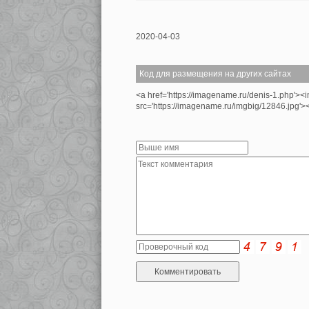
2020-04-03
Код для размещения на других сайтах
<a href='https://imagename.ru/denis-1.php'><
src='https://imagename.ru/imgbig/12846.jpg