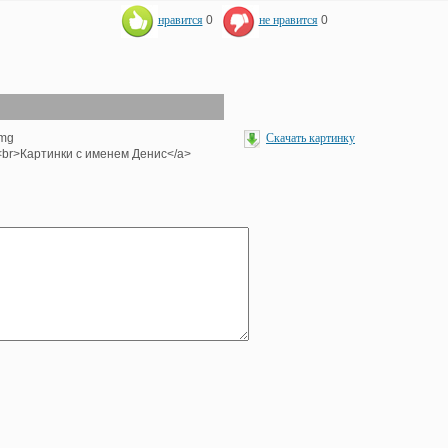
нравится
0
не нравится
0
img
Скачать картинку
'><br>Картинки с именем Денис</a>