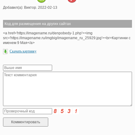
Добавил(а): Виктор. 2022-02-13
Код для размещения на других сайтах
<a href='https://imagename.ru/denpobedy-1.php'><img
src='https://imagename.ru/imgbig/imagename_ru_25929.jpg'><br>Картинки с
именем 9 Мая</a>
Скачать картинку