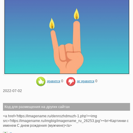
нравится
0
не нравится
0
2022-07-02
Код для размещения на других сайтах
<a href='https://imagename.ru/denrozhdmuzh-1.php'><img
src='https://imagename.ru/imgbig/imagename_ru_26253.jpg'><br>Картинки с
именем С днем рождения (мужчине)</a>