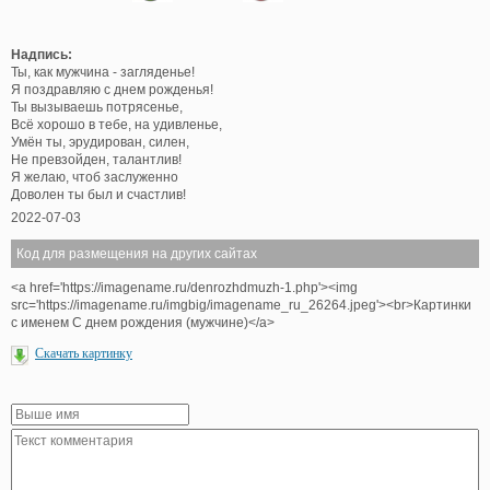
Надпись:
Ты, как мужчина - загляденье!
Я поздравляю с днем рожденья!
Ты вызываешь потрясенье,
Всё хорошо в тебе, на удивленье,
Умён ты, эрудирован, силен,
Не превзойден, талантлив!
Я желаю, чтоб заслуженно
Доволен ты был и счастлив!
2022-07-03
Код для размещения на других сайтах
<a href='https://imagename.ru/denrozhdmuzh-1.php'><img
src='https://imagename.ru/imgbig/imagename_ru_26264.jpeg'><br>Картинки
с именем С днем рождения (мужчине)</a>
Скачать картинку