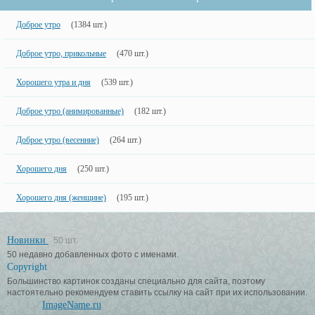
Доброе утро
(1384 шт.)
Доброе утро, прикольные
(470 шт.)
Хорошего утра и дня
(539 шт.)
Доброе утро (анимированные)
(182 шт.)
Доброе утро (весенние)
(264 шт.)
Хорошего дня
(250 шт.)
Хорошего дня (женщине)
(195 шт.)
Новинки
50 шт.
50 недавно добавленных фото с именами.
Copyright
Большинство картинок созданы специально для сайта, поэтому
настоятельно рекомендуем ставить ссылку на сайт при их использовании.
ImageName.ru