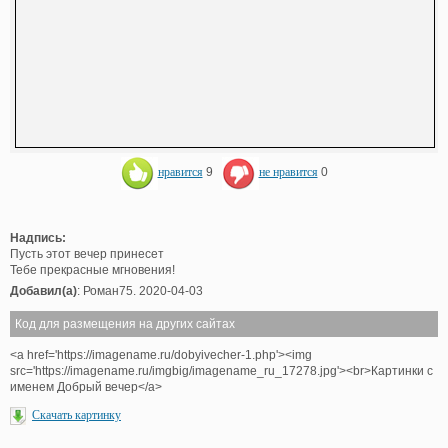
нравится
9
не нравится
0
Надпись:
Пусть этот вечер принесет
Тебе прекрасные мгновения!
Добавил(а)
: Роман75. 2020-04-03
Код для размещения на других сайтах
<a href='https://imagename.ru/dobyivecher-1.php'><img
src='https://imagename.ru/imgbig/imagename_ru_17278.jpg'><br>Картинки с
именем Добрый вечер</a>
Скачать картинку