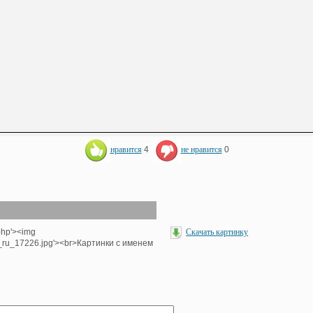
нравится
4
не нравится
0
php'><img
Скачать картинку
e_ru_17226.jpg'><br>Картинки с именем