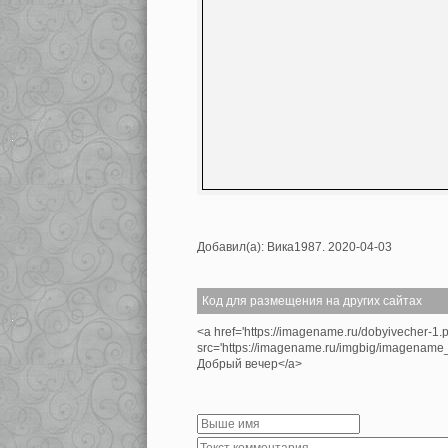
Добавил(а): Вика1987. 2020-04-03
Код для размещения на других сайтах
<a href='https://imagename.ru/dobyivecher-1.
src='https://imagename.ru/imgbig/imagenam
Добрый вечер</a>