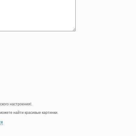
ского настроения!.
е можете найти красивые картинки.
ия