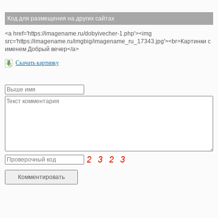
Код для размещения на других сайтах
<a href='https://imagename.ru/dobyivecher-1.php'><img
src='https://imagename.ru/imgbig/imagename_ru_17343.jpg'><br>Картинки с
именем Добрый вечер</a>
Скачать картинку