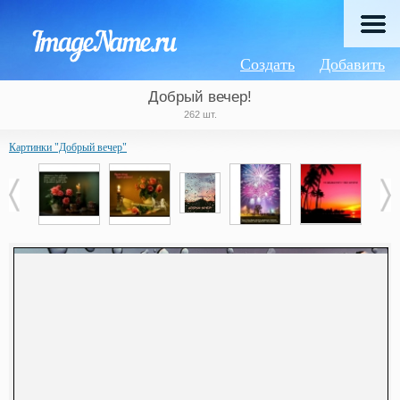
Создать
Добавить
Добрый вечер!
262 шт.
Картинки "Добрый вечер"