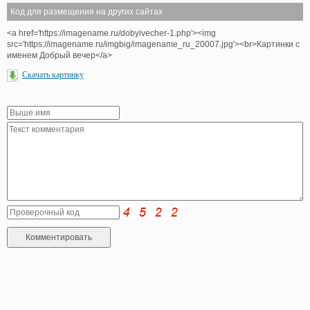
Код для размещения на других сайтах
<a href='https://imagename.ru/dobyivecher-1.php'><img
src='https://imagename.ru/imgbig/imagename_ru_20007.jpg'><br>Картинки с
именем Добрый вечер</a>
Скачать картинку