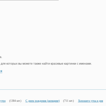
а.
, для которых вы можете также найти красивые картинки с именами.
ия
 утро
(1384 шт.)
С днем рождения (женщине)
(711 шт.)
Хорошего утра и дня