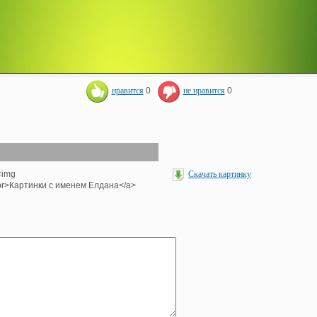
нравится
0
не нравится
0
<img
Скачать картинку
><br>Картинки с именем Елдана</a>