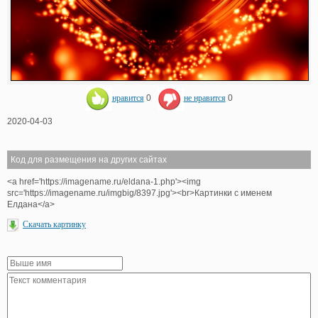
нравится
0
не нравится
0
2020-04-03
Код для размещения на других сайтах
<a href='https://imagename.ru/eldana-1.php'><img
src='https://imagename.ru/imgbig/8397.jpg'><br>Картинки с именем
Елдана</a>
Скачать картинку