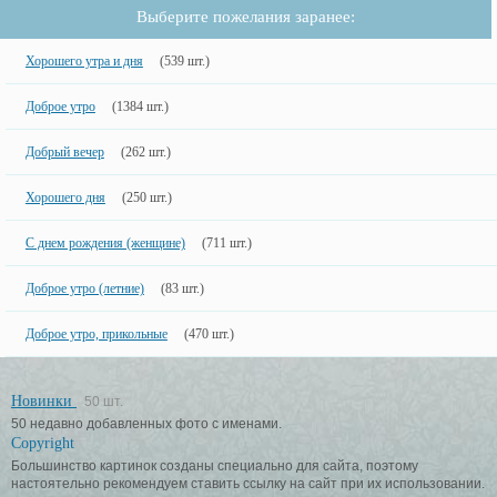
Выберите пожелания заранее:
Хорошего утра и дня
(539 шт.)
Доброе утро
(1384 шт.)
Добрый вечер
(262 шт.)
Хорошего дня
(250 шт.)
С днем рождения (женщине)
(711 шт.)
Доброе утро (летние)
(83 шт.)
Доброе утро, прикольные
(470 шт.)
Новинки
50 шт.
50 недавно добавленных фото с именами.
Copyright
Большинство картинок созданы специально для сайта, поэтому
настоятельно рекомендуем ставить ссылку на сайт при их использовании.