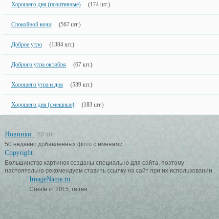
Хорошего дня (позитивные)
(174 шт.)
Спокойной ночи
(567 шт.)
Доброе утро
(1384 шт.)
Доброго утра октября
(67 шт.)
Хорошего утра и дня
(539 шт.)
Хорошего дня (смешные)
(183 шт.)
Новинки
50 шт.
50 недавно добавленных фото с именами.
Copyright
Большинство картинок созданы специально для сайта, поэтому
настоятельно рекомендуем ставить ссылку на сайт при их использовании.
ImageName.ru
Create in 2015, retree