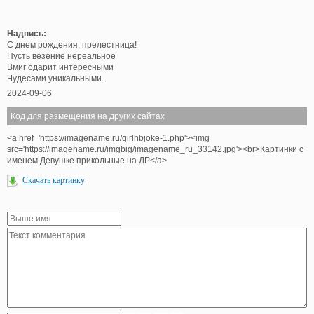
Надпись:
С днем рождения, прелестница!
Пусть везение нереальное
Вмиг одарит интересными
Чудесами уникальными.
2024-09-06
Код для размещения на других сайтах
<a href='https://imagename.ru/girlhbjoke-1.php'><img
src='https://imagename.ru/imgbig/imagename_ru_33142.jpg'><br>Картинки с
именем Девушке прикольные на ДР</a>
Скачать картинку