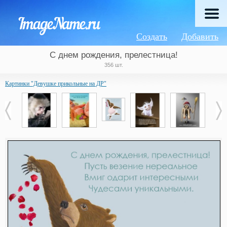
Создать
Добавить
С днем рождения, прелестница!
356 шт.
Картинки "Девушке прикольные на ДР"