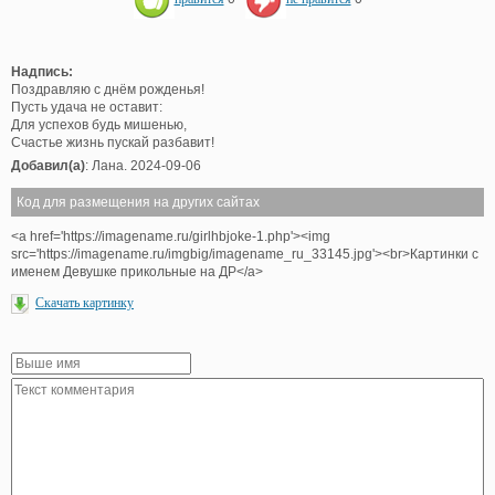
Надпись:
Поздравляю с днём рожденья!
Пусть удача не оставит:
Для успехов будь мишенью,
Счастье жизнь пускай разбавит!
Добавил(а)
: Лана. 2024-09-06
Код для размещения на других сайтах
<a href='https://imagename.ru/girlhbjoke-1.php'><img
src='https://imagename.ru/imgbig/imagename_ru_33145.jpg'><br>Картинки с
именем Девушке прикольные на ДР</a>
Скачать картинку