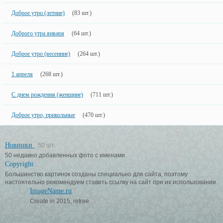
Доброе утро (летние)
(83 шт.)
Доброго утра января
(64 шт.)
Доброе утро (весенние)
(264 шт.)
1 апреля
(268 шт.)
С днем рождения (женщине)
(711 шт.)
Доброе утро, прикольные
(470 шт.)
Новинки
50 шт.
50 недавно добавленных фото с именами.
Copyright
Большинство картинок созданы специально для сайта, поэтому
настоятельно рекомендуем ставить ссылку на сайт при их использовании.
ImageName.ru
Create in 2015, retree