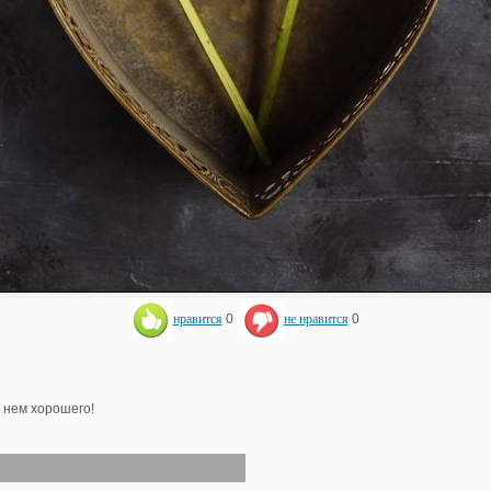
нравится
0
не нравится
0
в нем хорошего!