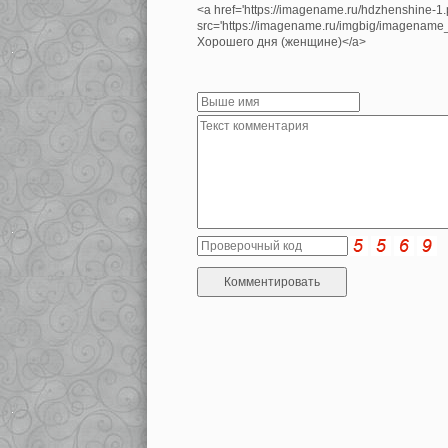
<a href='https://imagename.ru/hdzhenshine-1
src='https://imagename.ru/imgbig/imagenam
Хорошего дня (женщине)</a>