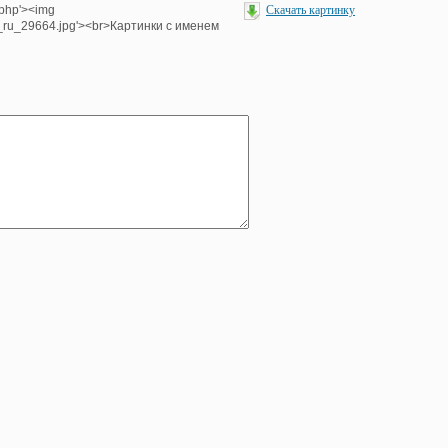
.php'><img
Скачать картинку
e_ru_29664.jpg'><br>Картинки с именем