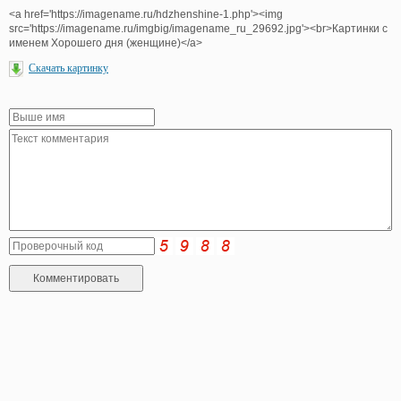
<a href='https://imagename.ru/hdzhenshine-1.php'><img
src='https://imagename.ru/imgbig/imagename_ru_29692.jpg'><br>Картинки с
именем Хорошего дня (женщине)</a>
Скачать картинку