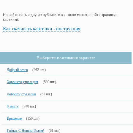
На сайте есть и другие рубрики, в вы также можете найти красивые
картинки.
Как скачивать картинки - инструкция
Выберите пожелания заранее:
Добрый вечер
(262 шт.)
Хорошего утра и дня
(539 шт.)
Доброго утра июня
(65 шт.)
8 марта
(740 шт.)
Крещение
(150 шт.)
Гифки: С Новым Годом!
(61 шт.)