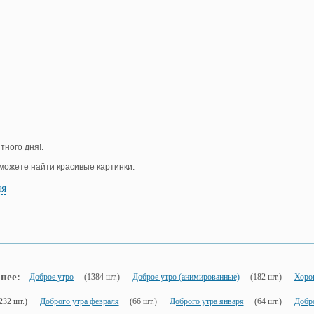
тного дня!.
е можете найти красивые картинки.
ия
нее:
Доброе утро
(1384 шт.)
Доброе утро (анимированные)
(182 шт.)
Хорош
232 шт.)
Доброго утра февраля
(66 шт.)
Доброго утра января
(64 шт.)
Добро