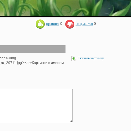
нравится
0
не нравится
0
.php'><img
Скачать картинку
e_ru_29711.jpg'><br>Картинки с именем