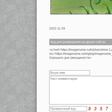
2022-11-29
Код для размещения на других сайтах
<a href='https://imagename.ru/hdzhenshine-1
src='https://imagename.ru/imgbig/imagenam
Хорошего дня (женщине)</a>