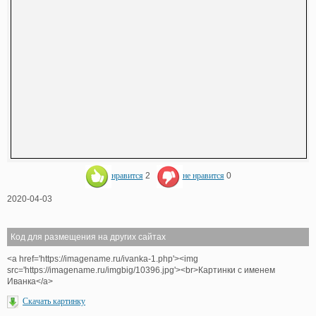
нравится
2
не нравится
0
2020-04-03
Код для размещения на других сайтах
<a href='https://imagename.ru/ivanka-1.php'><img
src='https://imagename.ru/imgbig/10396.jpg'><br>Картинки с именем
Иванка</a>
Скачать картинку