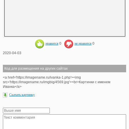
нравится
0
не нравится
0
2020-04-03
Код для размещения на других сайтах
<a href='https://imagename.ru/ivanka-1.php'><img
src='https://imagename.ru/imgbig/4569.jpg'><br>Картинки с именем
Иванка</a>
Скачать картинку