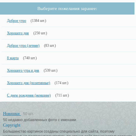
Выберите пожелания заранее:
Доброе утро
(1384 шт.)
Хорошего дня
(250 шт.)
Доброе утро (летние)
(83 шт.)
8 марта
(740 шт.)
Хорошего утра и дня
(539 шт.)
Хорошего дня (позитивные)
(174 шт.)
С днем рождения (женщине)
(711 шт.)
Новинки
50 шт.
50 недавно добавленных фото с именами.
Copyright
Большинство картинок созданы специально для сайта, поэтому