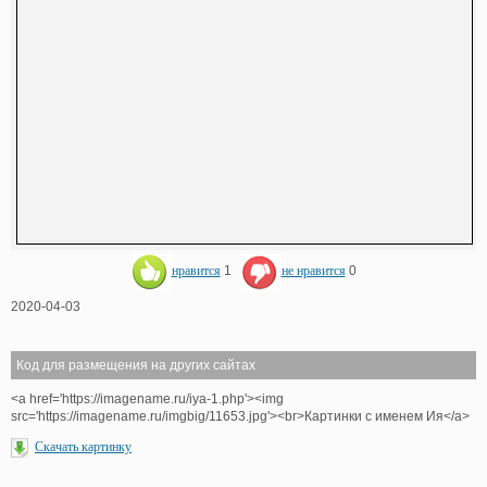
нравится
1
не нравится
0
2020-04-03
Код для размещения на других сайтах
<a href='https://imagename.ru/iya-1.php'><img
src='https://imagename.ru/imgbig/11653.jpg'><br>Картинки с именем Ия</a>
Скачать картинку