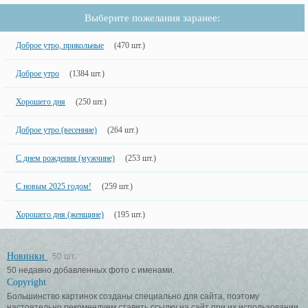
Выберите пожелания заранее:
Доброе утро, прикольные
(470 шт.)
Доброе утро
(1384 шт.)
Хорошего дня
(250 шт.)
Доброе утро (весенние)
(264 шт.)
С днем рождения (мужчине)
(253 шт.)
С новым 2025 годом!
(259 шт.)
Хорошего дня (женщине)
(195 шт.)
Новинки
50 шт.
50 недавно добавленных фото с именами.
Copyright
Большинство картинок созданы специально для сайта, поэтому
настоятельно рекомендуем ставить ссылку на сайт при их использовании.