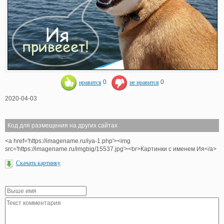
нравится
0
не нравится
0
2020-04-03
Код для размещения на других сайтах
<a href='https://imagename.ru/iya-1.php'><img
src='https://imagename.ru/imgbig/15537.jpg'><br>Картинки с именем Ия</a>
Скачать картинку