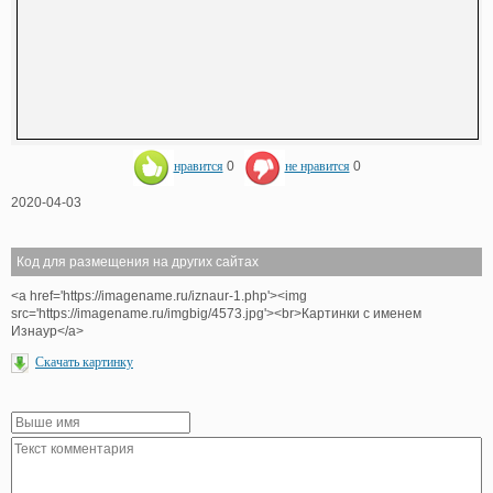
нравится
0
не нравится
0
2020-04-03
Код для размещения на других сайтах
<a href='https://imagename.ru/iznaur-1.php'><img
src='https://imagename.ru/imgbig/4573.jpg'><br>Картинки с именем
Изнаур</a>
Скачать картинку