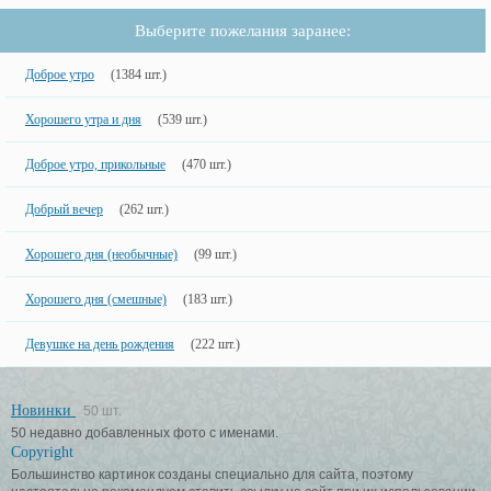
Выберите пожелания заранее:
Доброе утро
(1384 шт.)
Хорошего утра и дня
(539 шт.)
Доброе утро, прикольные
(470 шт.)
Добрый вечер
(262 шт.)
Хорошего дня (необычные)
(99 шт.)
Хорошего дня (смешные)
(183 шт.)
Девушке на день рождения
(222 шт.)
Новинки
50 шт.
50 недавно добавленных фото с именами.
Copyright
Большинство картинок созданы специально для сайта, поэтому