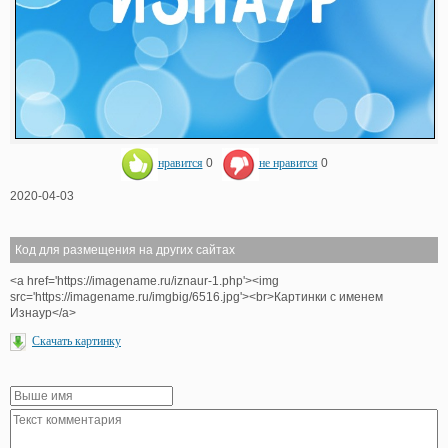
нравится
0
не нравится
0
2020-04-03
Код для размещения на других сайтах
<a href='https://imagename.ru/iznaur-1.php'><img
src='https://imagename.ru/imgbig/6516.jpg'><br>Картинки с именем
Изнаур</a>
Скачать картинку