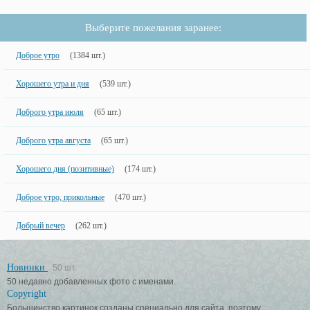
Выберите пожелания заранее:
Доброе утро
(1384 шт.)
Хорошего утра и дня
(539 шт.)
Доброго утра июля
(65 шт.)
Доброго утра августа
(65 шт.)
Хорошего дня (позитивные)
(174 шт.)
Доброе утро, прикольные
(470 шт.)
Добрый вечер
(262 шт.)
Новинки
50 шт.
50 недавно добавленных фото с именами.
Copyright
Большинство картинок созданы специально для сайта, поэтому