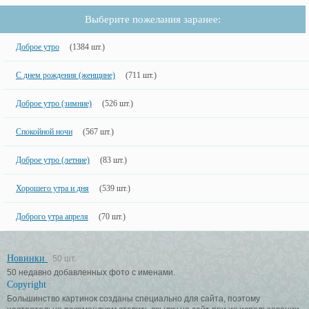
Выберите пожелания заранее:
Доброе утро
(1384 шт.)
С днем рождения (женщине)
(711 шт.)
Доброе утро (зимние)
(526 шт.)
Спокойной ночи
(567 шт.)
Доброе утро (летние)
(83 шт.)
Хорошего утра и дня
(539 шт.)
Доброго утра апреля
(70 шт.)
Новинки
50 шт.
50 недавно добавленных фото с именами.
Copyright
Большинство картинок созданы специально для сайта, поэтому