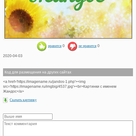
нравится
0
не нравится
0
2020-04-03
Код для размещения на других сайтах
<a href='https://imagename.ru/jandos-1.php'><img
src='https://imagename.ru/imgbig/4537.jpg'><br>Картинки с именем
Жандос</a>
Скачать картинку