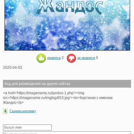
нравится
2
не нравится
0
2020-04-03
Код для размещения на других сайтах
<a href='https://imagename.ru/jandos-1.php'><img
src='https://imagename.ru/imgbig/653.jpg'><br>Картинки с именем
Жандос</a>
Скачать картинку