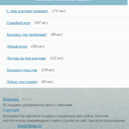
С днем рождения (женщине)
(711 шт.)
Спокойной ночи
(567 шт.)
Хорошего дня (необычные)
(99 шт.)
Добрый вечер
(262 шт.)
Девушке на день рождения
(222 шт.)
Хорошего утра и дня
(539 шт.)
Доброе утро (летние)
(83 шт.)
Новинки
50 шт.
50 недавно добавленных фото с именами.
Copyright
Большинство картинок созданы специально для сайта, поэтому
настоятельно рекомендуем ставить ссылку на сайт при их использовании.
ImageName.ru