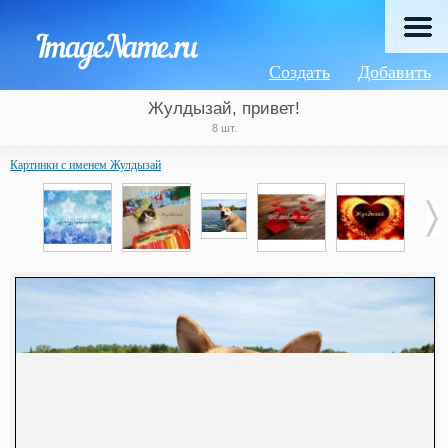
Создать
Добавить
Жулдызай, привет!
8 шт.
Картинки с именем Жулдызай