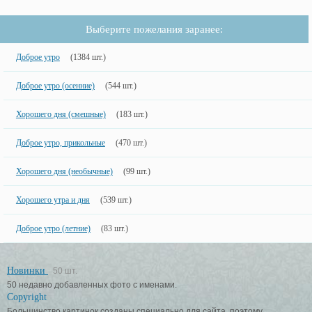
Выберите пожелания заранее:
Доброе утро
(1384 шт.)
Доброе утро (осенние)
(544 шт.)
Хорошего дня (смешные)
(183 шт.)
Доброе утро, прикольные
(470 шт.)
Хорошего дня (необычные)
(99 шт.)
Хорошего утра и дня
(539 шт.)
Доброе утро (летние)
(83 шт.)
Новинки
50 шт.
50 недавно добавленных фото с именами.
Copyright
Большинство картинок созданы специально для сайта, поэтому