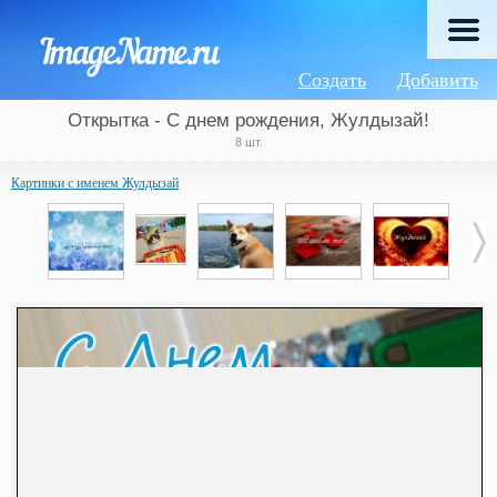
Создать
Добавить
Открытка - С днем рождения, Жулдызай!
8 шт.
Картинки с именем Жулдызай