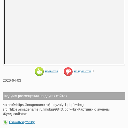
нравится
1
не нравится
0
2020-04-03
Код для размещения на других сайтах
<a href='https://imagename.ru/juldyzaiy-1.php'><img
src='https://imagename.ru/imgbig/9843.jpg'><br>Картинки с именем
Жулдызай</a>
Скачать картинку