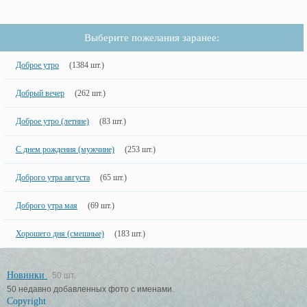
Выберите пожелания заранее:
Доброе утро
(1384 шт.)
Добрый вечер
(262 шт.)
Доброе утро (летние)
(83 шт.)
С днем рождения (мужчине)
(253 шт.)
Доброго утра августа
(65 шт.)
Доброго утра мая
(69 шт.)
Хорошего дня (смешные)
(183 шт.)
Новинки
50 шт.
50 недавно добавленных фото с именами.
Copyright