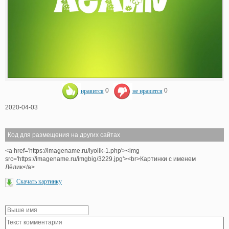
нравится
0
не нравится
0
2020-04-03
Код для размещения на других сайтах
<a href='https://imagename.ru/lyolik-1.php'><img
src='https://imagename.ru/imgbig/3229.jpg'><br>Картинки с именем
Лёлик</a>
Скачать картинку