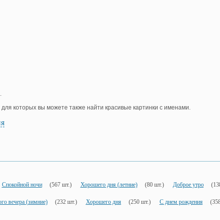
.
, для которых вы можете также найти красивые картинки с именами.
ия
Спокойной ночи
(567 шт.)
Хорошего дня (летние)
(80 шт.)
Доброе утро
(13
го вечера (зимние)
(232 шт.)
Хорошего дня
(250 шт.)
С днем рождения
(358