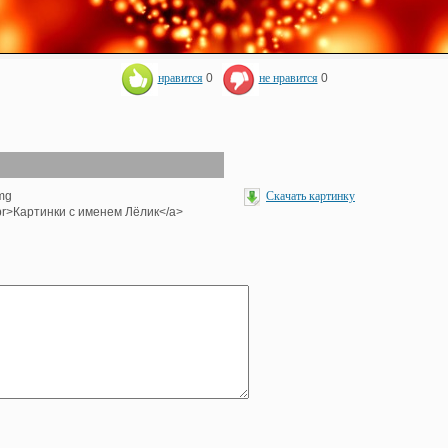
нравится
0
не нравится
0
img
Скачать картинку
><br>Картинки с именем Лёлик</a>