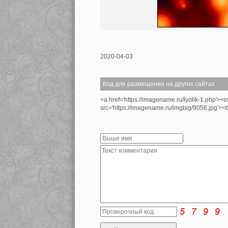
2020-04-03
Код для размещения на других сайтах
<a href='https://imagename.ru/lyolik-1.php'><
src='https://imagename.ru/imgbig/9056.jpg'