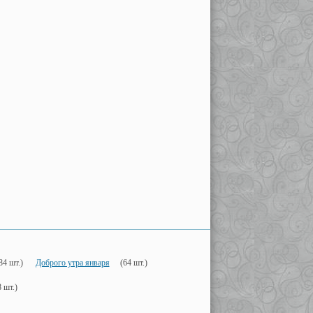
84 шт.)
Доброго утра января
(64 шт.)
 шт.)