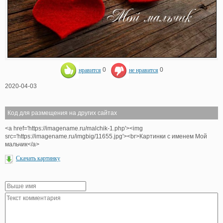
нравится
0
не нравится
0
2020-04-03
Код для размещения на других сайтах
<a href='https://imagename.ru/malchik-1.php'><img
src='https://imagename.ru/imgbig/11655.jpg'><br>Картинки с именем Мой
мальчик</a>
Скачать картинку