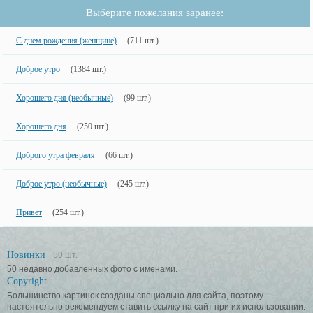
Выберите пожелания заранее:
С днем рождения (женщине)
(711 шт.)
Доброе утро
(1384 шт.)
Хорошего дня (необычные)
(99 шт.)
Хорошего дня
(250 шт.)
Доброго утра февраля
(66 шт.)
Доброе утро (необычные)
(245 шт.)
Привет
(254 шт.)
Новинки
50 шт.
50 недавно добавленных фото с именами.
Copyright
Большинство картинок созданы специально для сайта, поэтому
настоятельно рекомендуем ставить ссылку на сайт при их использовании.