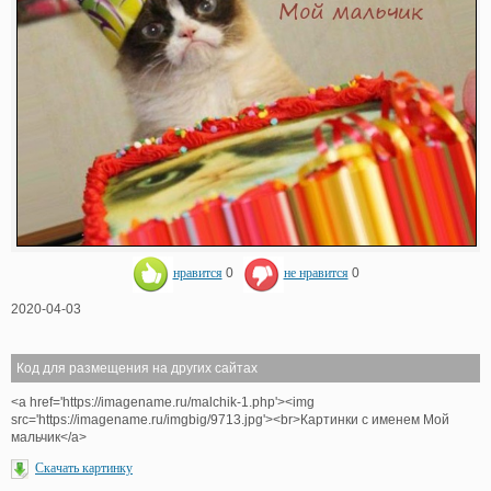
нравится
0
не нравится
0
2020-04-03
Код для размещения на других сайтах
<a href='https://imagename.ru/malchik-1.php'><img
src='https://imagename.ru/imgbig/9713.jpg'><br>Картинки с именем Мой
мальчик</a>
Скачать картинку