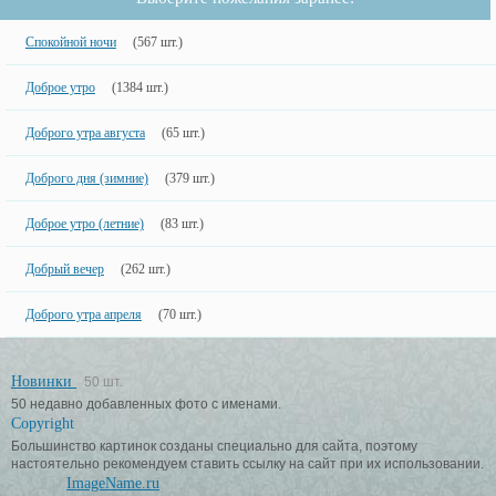
Спокойной ночи
(567 шт.)
Доброе утро
(1384 шт.)
Доброго утра августа
(65 шт.)
Доброго дня (зимние)
(379 шт.)
Доброе утро (летние)
(83 шт.)
Добрый вечер
(262 шт.)
Доброго утра апреля
(70 шт.)
Новинки
50 шт.
50 недавно добавленных фото с именами.
Copyright
Большинство картинок созданы специально для сайта, поэтому
настоятельно рекомендуем ставить ссылку на сайт при их использовании.
ImageName.ru