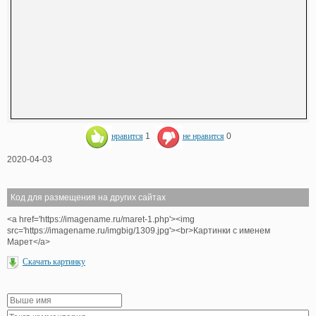
нравится
1
не нравится
0
2020-04-03
Код для размещения на других сайтах
<a href='https://imagename.ru/maret-1.php'><img
src='https://imagename.ru/imgbig/1309.jpg'><br>Картинки с именем
Марет</a>
Скачать картинку