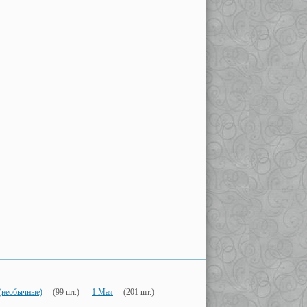
(необычные)
(99 шт.)
1 Мая
(201 шт.)