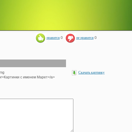
нравится
0
не нравится
0
img
Скачать картинку
><br>Картинки с именем Марет</a>