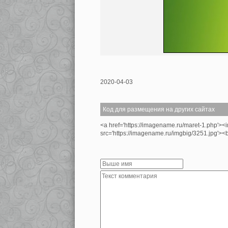
2020-04-03
Код для размещения на других сайтах
<a href='https://imagename.ru/maret-1.php'><
src='https://imagename.ru/imgbig/3251.jpg'