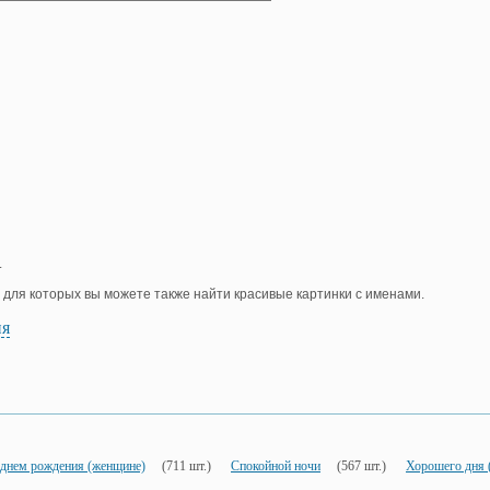
.
, для которых вы можете также найти красивые картинки с именами.
ия
 днем рождения (женщине)
(711 шт.)
Спокойной ночи
(567 шт.)
Хорошего дня 