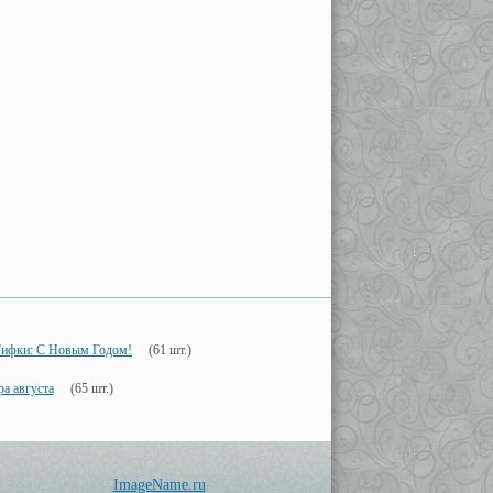
ифки: С Новым Годом!
(61 шт.)
а августа
(65 шт.)
ImageName.ru