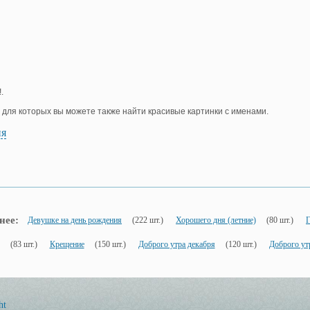
.
, для которых вы можете также найти красивые картинки с именами.
ия
нее:
Девушке на день рождения
(222 шт.)
Хорошего дня (летние)
(80 шт.)
Г
(83 шт.)
Крещение
(150 шт.)
Доброго утра декабря
(120 шт.)
Доброго утр
ht