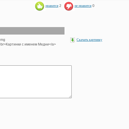
нравится
2
не нравится
0
<img
Скачать картинку
'><br>Картинки с именем Медни</a>