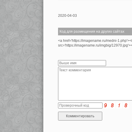
2020-04-03
Код для размещения на других сайтах
<a href='https://imagename.ru/medni-1.php'>
src='https://imagename.ru/imgbig/12970.jpg