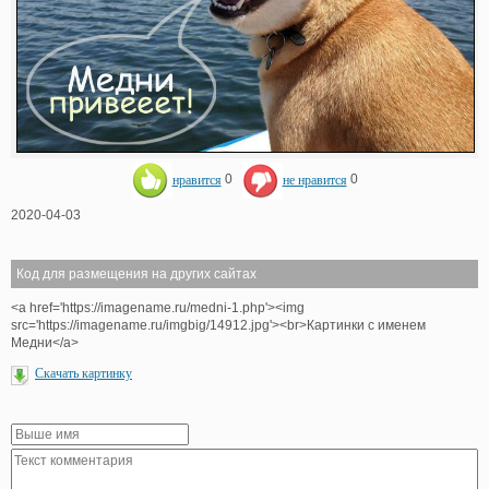
нравится
0
не нравится
0
2020-04-03
Код для размещения на других сайтах
<a href='https://imagename.ru/medni-1.php'><img
src='https://imagename.ru/imgbig/14912.jpg'><br>Картинки с именем
Медни</a>
Скачать картинку