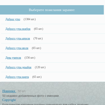
Выберите пожелания заранее:
Доброе утро
(1384 шт.)
Доброго утра ноября
(65 шт.)
Доброго утра апреля
(70 шт.)
Доброго утра июля
(65 шт.)
День учителя
(156 шт.)
Доброго утра декабря
(120 шт.)
Доброго утра марта
(65 шт.)
Новинки
50 шт.
50 недавно добавленных фото с именами.
Copyright
Большинство картинок созданы специально для сайта, поэтому