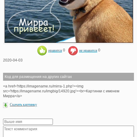
нравится
0
не нравится
0
2020-04-03
Код для размещения на других сайтах
<a href='https://imagename.ru/mirra-1.php'><img
src='https://imagename.ru/imgbig/14920.jpg'><br>Картинки с именем
Мирра</a>
Скачать картинку