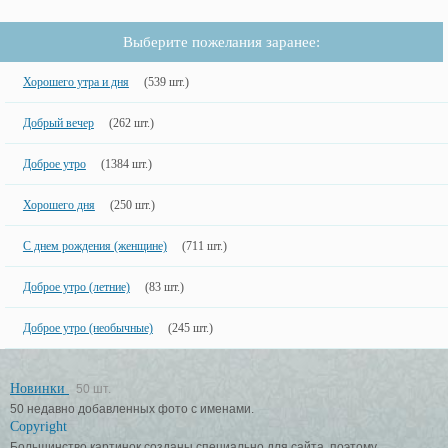
Выберите пожелания заранее:
Хорошего утра и дня
(539 шт.)
Добрый вечер
(262 шт.)
Доброе утро
(1384 шт.)
Хорошего дня
(250 шт.)
С днем рождения (женщине)
(711 шт.)
Доброе утро (летние)
(83 шт.)
Доброе утро (необычные)
(245 шт.)
Новинки
50 шт.
50 недавно добавленных фото с именами.
Copyright
Большинство картинок созданы специально для сайта, поэтому