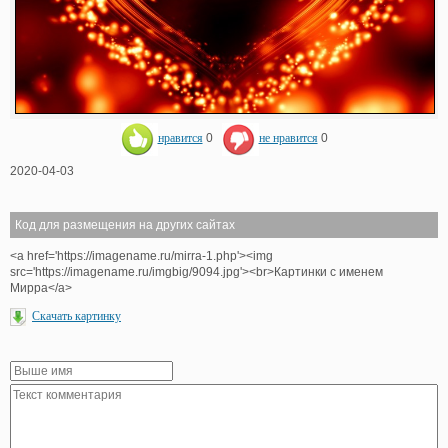
нравится
0
не нравится
0
2020-04-03
Код для размещения на других сайтах
<a href='https://imagename.ru/mirra-1.php'><img
src='https://imagename.ru/imgbig/9094.jpg'><br>Картинки с именем
Мирра</a>
Скачать картинку