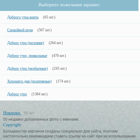
Выберите пожелания заранее:
Доброго утра марта
(65 шт.)
Спокойной ночи
(567 шт.)
Доброе утро (весенние)
(264 шт.)
Доброе утро, прикольные
(470 шт.)
Доброе утро (необычные)
(245 шт.)
Хорошего дня (позитивные)
(174 шт.)
Доброе утро
(1384 шт.)
Новинки
50 шт.
50 недавно добавленных фото с именами.
Copyright
Большинство картинок созданы специально для сайта, поэтому
настоятельно рекомендуем ставить ссылку на сайт при их использовании.