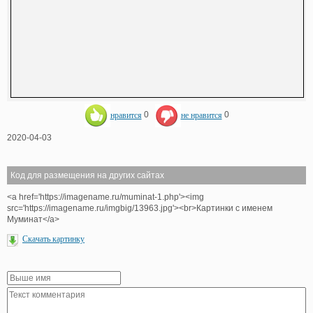
нравится
0
не нравится
0
2020-04-03
Код для размещения на других сайтах
<a href='https://imagename.ru/muminat-1.php'><img
src='https://imagename.ru/imgbig/13963.jpg'><br>Картинки с именем
Муминат</a>
Скачать картинку