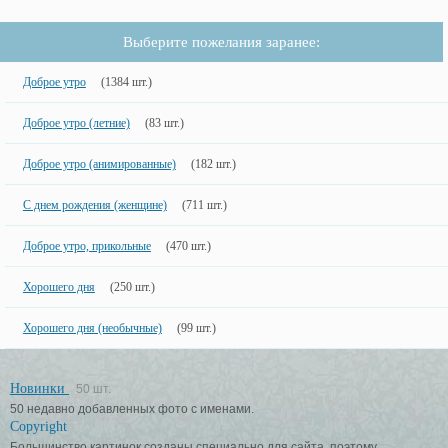
Выберите пожелания заранее:
Доброе утро
(1384 шт.)
Доброе утро (летние)
(83 шт.)
Доброе утро (анимированные)
(182 шт.)
С днем рождения (женщине)
(711 шт.)
Доброе утро, прикольные
(470 шт.)
Хорошего дня
(250 шт.)
Хорошего дня (необычные)
(99 шт.)
Новинки
50 шт.
50 недавно добавленных фото с именами.
Copyright
Большинство картинок созданы специально для сайта, поэтому