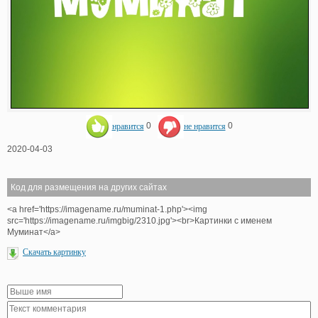
нравится
0
не нравится
0
2020-04-03
Код для размещения на других сайтах
<a href='https://imagename.ru/muminat-1.php'><img
src='https://imagename.ru/imgbig/2310.jpg'><br>Картинки с именем
Муминат</a>
Скачать картинку