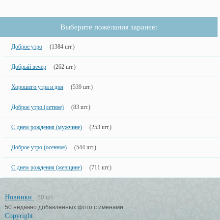
Выберите пожелания заранее:
Доброе утро
(1384 шт.)
Добрый вечер
(262 шт.)
Хорошего утра и дня
(539 шт.)
Доброе утро (летние)
(83 шт.)
С днем рождения (мужчине)
(253 шт.)
Доброе утро (осенние)
(544 шт.)
С днем рождения (женщине)
(711 шт.)
Новинки
50 шт.
50 недавно добавленных фото с именами.
Copyright