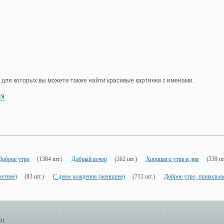
, для которых вы можете также найти красивые картинки с именами.
ия
Доброе утро
(1384 шт.)
Добрый вечер
(262 шт.)
Хорошего утра и дня
(539 шт
летние)
(83 шт.)
С днем рождения (женщине)
(711 шт.)
Доброе утро, прикольн
ht