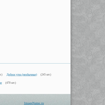
.)
Доброе утро (необычные)
(245 шт.)
ые
(470 шт.)
ImageName.ru