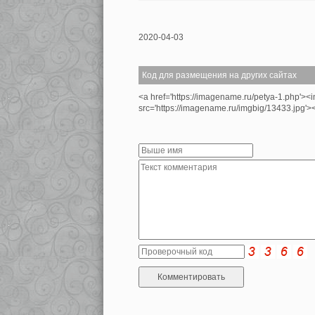
2020-04-03
Код для размещения на других сайтах
<a href='https://imagename.ru/petya-1.php'><
src='https://imagename.ru/imgbig/13433.jpg