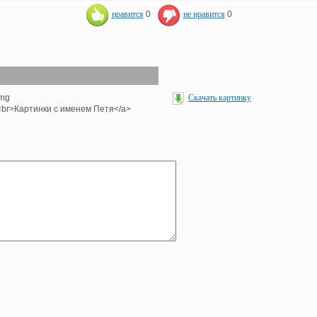
нравится
0
не нравится
0
img
Скачать картинку
'><br>Картинки с именем Петя</a>