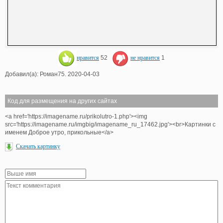
нравится
52
не нравится
1
Добавил(а): Роман75. 2020-04-03
Код для размещения на других сайтах
<a href='https://imagename.ru/prikolutro-1.php'><img
src='https://imagename.ru/imgbig/imagename_ru_17462.jpg'><br>Картинки с
именем Доброе утро, прикольные</a>
Скачать картинку