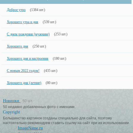
Доброе утро
(1384 шт.)
Хорошего утра и дня
(539 шт.)
С днем рождения (мужчине)
(253 шт.)
Хорошего дня
(250 шт.)
Хорошего дня и настроения
(180 шт.)
С новым 2022 годом!
(435 шт.)
Хорошего дня (летние)
(80 шт.)
Новинки
50 шт.
50 недавно добавленных фото с именами.
Copyright
Большинство картинок созданы специально для сайта, поэтому
настоятельно рекомендуем ставить ссылку на сайт при их использовании.
ImageName.ru