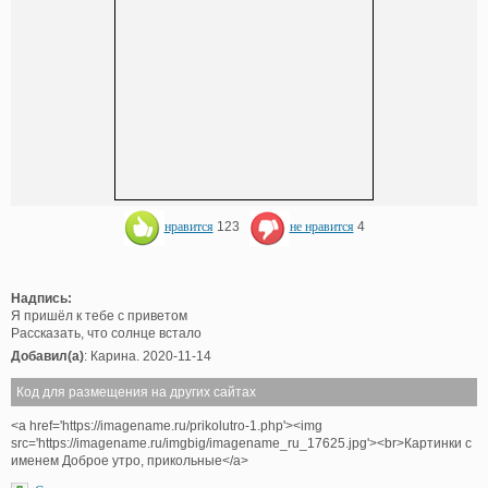
нравится
123
не нравится
4
Надпись:
Я пришёл к тебе с приветом
Рассказать, что солнце встало
Добавил(а)
: Карина. 2020-11-14
Код для размещения на других сайтах
<a href='https://imagename.ru/prikolutro-1.php'><img
src='https://imagename.ru/imgbig/imagename_ru_17625.jpg'><br>Картинки с
именем Доброе утро, прикольные</a>