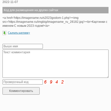
2022-11-07
Код для размещения на других сайтах
<a href='https://imagename.ru/s2023godom-1.php'><img
src='https://imagename.ru/imgbig/imagename_ru_28182.jpg'><br>Картинки с
именем С новым 2023 годом!</a>
Скачать картинку