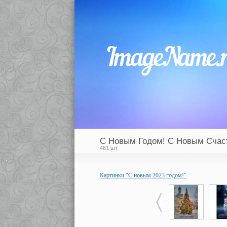
С Новым Годом! С Новым Счас
461 шт.
Картинки "С новым 2023 годом!"