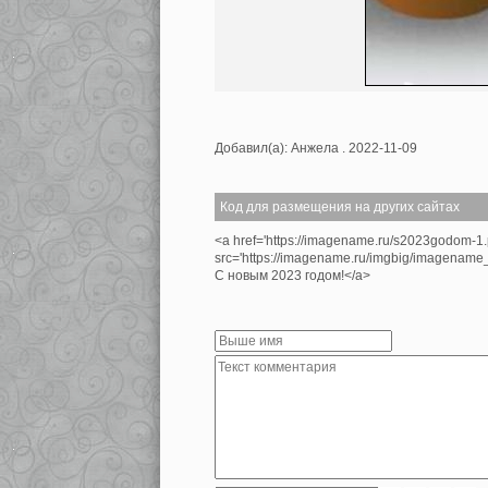
Добавил(а): Анжела . 2022-11-09
Код для размещения на других сайтах
<a href='https://imagename.ru/s2023godom-1
src='https://imagename.ru/imgbig/imagenam
С новым 2023 годом!</a>