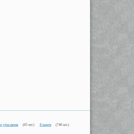
о утра июня
(65 шт.)
8 марта
(740 шт.)