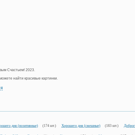
вым Счастьем! 2023.
е можете найти красивые картинки.
ия
рошего дня (позитивные)
(174 шт.)
Хорошего дня (смешные)
(183 шт.)
Доброг