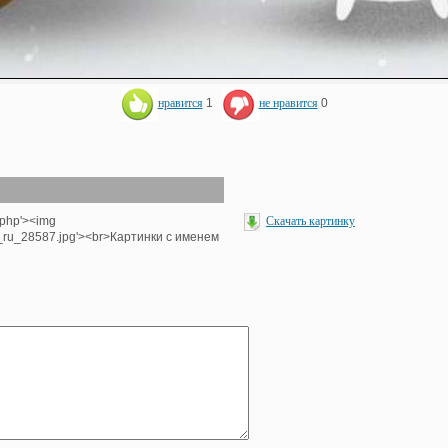
нравится
1
не нравится
0
.php'><img
Скачать картинку
e_ru_28587.jpg'><br>Картинки с именем