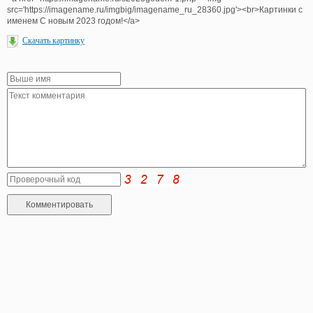
src='https://imagename.ru/imgbig/imagename_ru_28360.jpg'><br>Картинки с
именем С новым 2023 годом!</a>
Скачать картинку