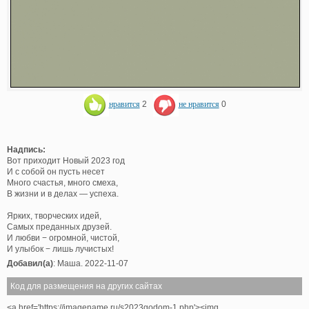
нравится
2
не нравится
0
Надпись:
Вот приходит Новый 2023 год
И с собой он пусть несет
Много счастья, много смеха,
В жизни и в делах — успеха.
Ярких, творческих идей,
Самых преданных друзей.
И любви − огромной, чистой,
И улыбок − лишь лучистых!
Добавил(а)
: Маша. 2022-11-07
Код для размещения на других сайтах
<a href='https://imagename.ru/s2023godom-1.php'><img