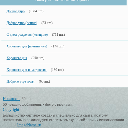
Доброе утро
(1384 шт.)
Доброе утро (летние)
(83 шт.)
С днем рождения (женщине)
(711 шт.)
Хорошего дня (позитивные)
(174 шт.)
Хорошего дня
(250 шт.)
Хорошего дня и настроения
(180 шт.)
Доброго утра июля
(65 шт.)
Новинки
50 шт.
50 недавно добавленных фото с именами.
Copyright
Большинство картинок созданы специально для сайта, поэтому
настоятельно рекомендуем ставить ссылку на сайт при их использовании.
ImageName.ru