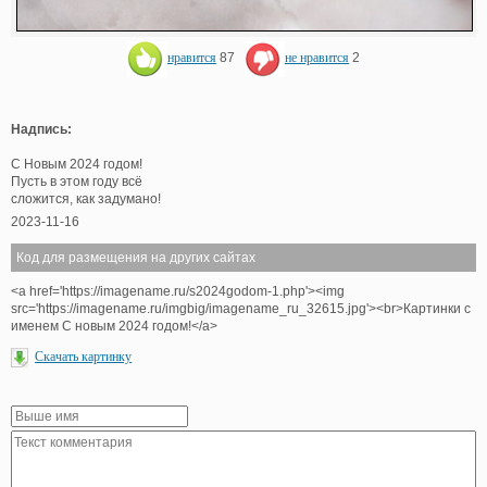
нравится
87
не нравится
2
Надпись:
С Новым 2024 годом!
Пусть в этом году всё
сложится, как задумано!
2023-11-16
Код для размещения на других сайтах
<a href='https://imagename.ru/s2024godom-1.php'><img
src='https://imagename.ru/imgbig/imagename_ru_32615.jpg'><br>Картинки с
именем С новым 2024 годом!</a>
Скачать картинку