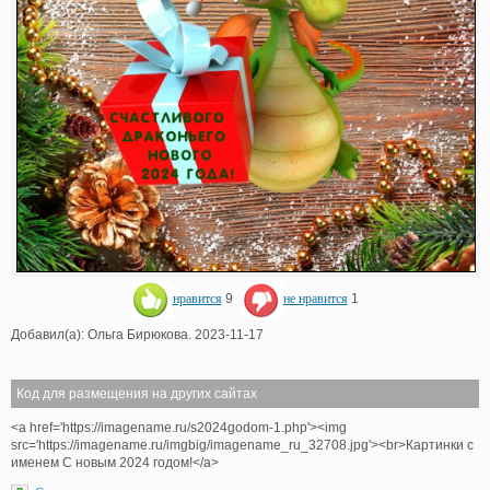
нравится
9
не нравится
1
Добавил(а): Ольга Бирюкова. 2023-11-17
Код для размещения на других сайтах
<a href='https://imagename.ru/s2024godom-1.php'><img
src='https://imagename.ru/imgbig/imagename_ru_32708.jpg'><br>Картинки с
именем С новым 2024 годом!</a>