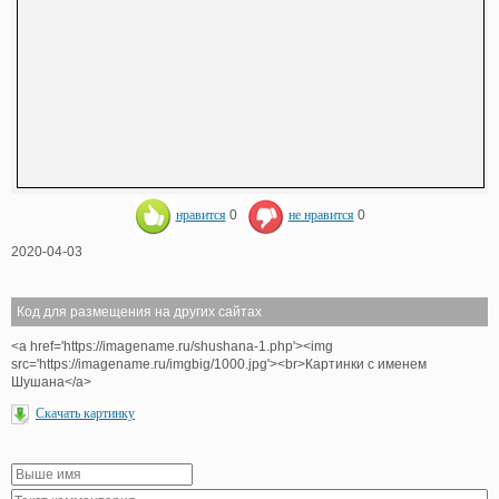
нравится
0
не нравится
0
2020-04-03
Код для размещения на других сайтах
<a href='https://imagename.ru/shushana-1.php'><img
src='https://imagename.ru/imgbig/1000.jpg'><br>Картинки с именем
Шушана</a>
Скачать картинку