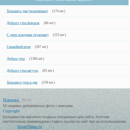
Хорошего дня (позитивные)
(174 шт.)
Доброго утра февраля
(66 шт.)
С днем рождения (мужчине)
(253 шт.)
Спокойной ночи
(567 шт.)
Доброе утро
(1384 шт.)
Доброго утра августа
(65 шт.)
Хорошего утра и дня
(539 шт.)
Новинки
50 шт.
50 недавно добавленных фото с именами.
Copyright
Большинство картинок созданы специально для сайта, поэтому
настоятельно рекомендуем ставить ссылку на сайт при их использовании.
ImageName.ru