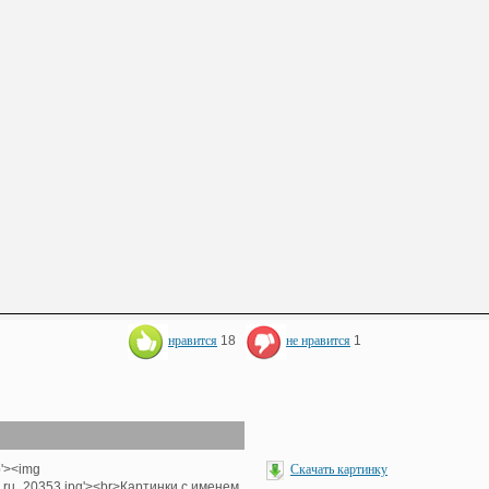
нравится
18
не нравится
1
p'><img
Скачать картинку
e_ru_20353.jpg'><br>Картинки с именем