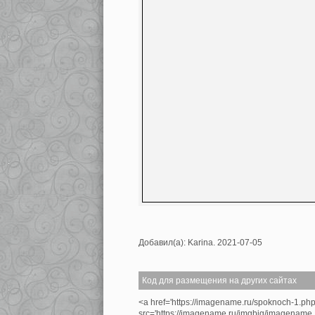
Добавил(а): Karina. 2021-07-05
Код для размещения на других сайтах
<a href='https://imagename.ru/spoknoch-1.ph
src='https://imagename.ru/imgbig/imagenam