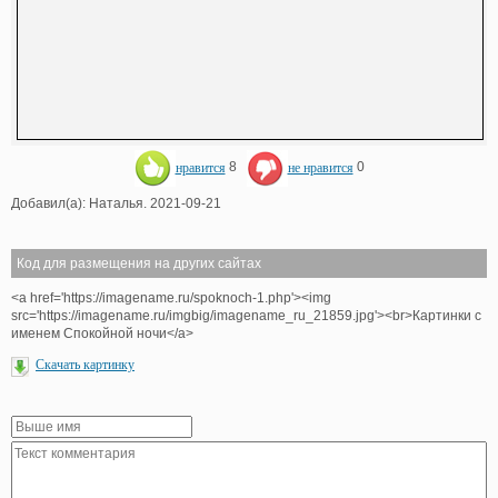
нравится
8
не нравится
0
Добавил(а): Наталья. 2021-09-21
Код для размещения на других сайтах
<a href='https://imagename.ru/spoknoch-1.php'><img
src='https://imagename.ru/imgbig/imagename_ru_21859.jpg'><br>Картинки с
именем Спокойной ночи</a>
Скачать картинку