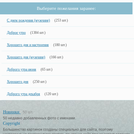
Выберите пожелания заранее:
С днем рождения (мужчине)
(253 шт.)
Доброе утро
(1384 шт.)
Хорошего дня и настроения
(180 шт.)
Хорошего дня (мужчине)
(166 шт.)
Доброго утра июня
(65 шт.)
Хорошего дня
(250 шт.)
Доброго утра декабря
(120 шт.)
Новинки
50 шт.
50 недавно добавленных фото с именами.
Copyright
Большинство картинок созданы специально для сайта, поэтому