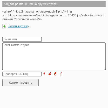
Код для размещения на других сайтах
<a href='https://imagename.ru/spoknoch-1.php'><img
src='https://imagename.ru/imgbig/imagename_ru_20430.jpg'><br>Картинки с
именем Спокойной ночи</a>
Скачать картинку