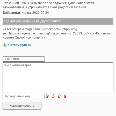
Спокойной ночи! Пусть твое тело отдохнет, душа наполнится
вдохновением, а утро начнется с нот радости и везения.
Добавил(а)
: Karina. 2021-09-24
Код для размещения на других сайтах
<a href='https://imagename.ru/spoknoch-1.php'><img
src='https://imagename.ru/imgbig/imagename_ru_22039.jpg'><br>Картинки с
именем Спокойной ночи</a>
Скачать картинку