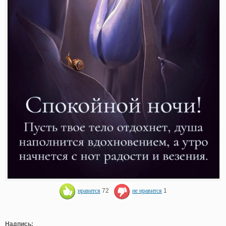
нравится
72
не нравится
1
Надпись: